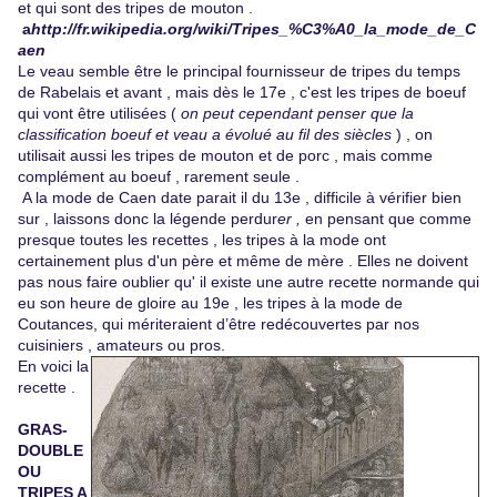
et qui sont des tripes de mouton .
a
http://fr.wikipedia.org/wiki/Tripes_%C3%A0_la_mode_de_C
aen
Le veau semble être le principal fournisseur de tripes du temps
de Rabelais et avant , mais dès le 17e , c'est les tripes de boeuf
qui vont être utilisées (
on peut cependant penser que la
classification boeuf et veau a évolué au fil des siècles
) , on
utilisait aussi les tripes de mouton et de porc , mais comme
complément au boeuf , rarement seule .
A la mode de Caen date parait il du 13e , difficile à vérifier bien
sur , laissons donc la légende perdur
er ,
en pensant que comme
presque toutes les recettes , les tripes à la mode ont
certainement plus d'un père et même de mère . Elles ne doivent
pas nous faire oublier qu' il existe une autre recette normande qui
eu son heure de gloire au 19e , les tripes à la mode de
Coutances, qui mériteraient d’être redécouvertes par nos
cuisiniers , amateurs ou pros.
En voici la
recette .
GRAS-
DOUBLE
OU
TRIPES A