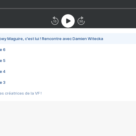
bey Maguire, c'est lui ! Rencontre avec Damien Witecka
e 6
e 5
e 4
e 3
s créatrices de la VF !
e 2
e 1
e Mektoub My Love arrive enfin ! Rencontre avec Shaïn Boumedine et Sal