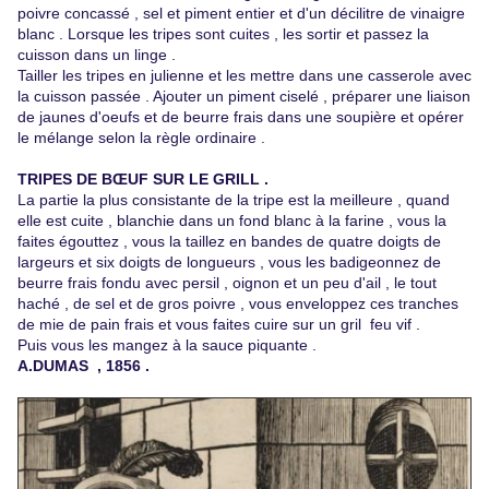
poivre concassé , sel et piment entier et d'un décilitre de vinaigre
blanc . Lorsque les tripes sont cuites , les sortir et passez la
cuisson dans un linge .
Tailler les tripes en julienne et les mettre dans une casserole avec
la cuisson passée . Ajouter un piment ciselé , préparer une liaison
de jaunes d'oeufs et de beurre frais dans une soupière et opérer
le mélange selon la règle ordinaire .
TRIPES DE BŒUF SUR LE GRILL .
La partie la plus consistante de la tripe est la meilleure , quand
elle est cuite , blanchie dans un fond blanc à la farine , vous la
faites égouttez , vous la taillez en bandes de quatre doigts de
largeurs et six doigts de longueurs , vous les badigeonnez de
beurre frais fondu avec persil , oignon et un peu d'ail , le tout
haché , de sel et de gros poivre , vous enveloppez ces tranches
de mie de pain frais et vous faites cuire sur un gril feu vif .
Puis vous les mangez à la sauce piquante .
A.DUMAS , 1856 .