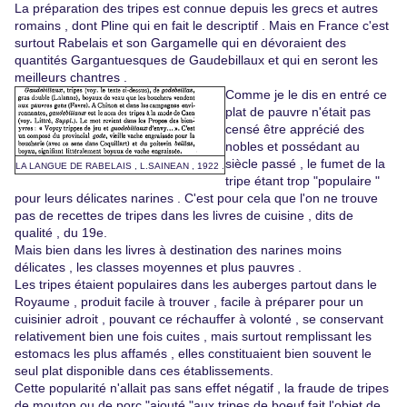
La préparation des tripes est connue depuis les grecs et autres
romains , dont Pline qui en fait le descriptif . Mais en France c'est
surtout Rabelais et son Gargamelle qui en dévoraient des
quantités Gargantuesques de Gaudebillaux et qui en seront les
meilleurs chantres .
Comme je le dis en entré ce
plat de pauvre n'était pas
censé être apprécié des
nobles et possédant au
siècle passé , le fumet de la
LA LANGUE DE RABELAIS , L.SAINEAN , 1922 .
tripe étant trop "populaire "
pour leurs délicates narines . C'est pour cela que l'on ne trouve
pas de recettes de tripes dans les livres de cuisine , dits de
qualité , du 19e.
Mais bien dans les livres à destination des narines moins
délicates , les classes moyennes et plus pauvres .
Les tripes étaient populaires dans les auberges partout dans le
Royaume , produit facile à trouver , facile à préparer pour un
cuisinier adroit , pouvant ce réchauffer à volonté , se conservant
relativement bien une fois cuites , mais surtout remplissant les
estomacs les plus affamés , elles constituaient bien souvent le
seul plat disponible dans ces établissements.
Cette popularité n'allait pas sans effet négatif , la fraude de tripes
de mouton ou de porc "ajouté "aux tripes de boeuf fait l'objet de