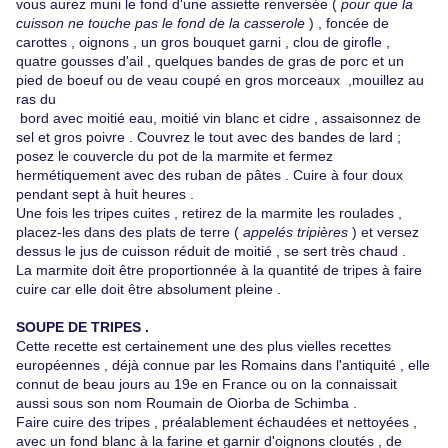
vous aurez muni le fond d'une assiette renversée (
pour que la
cuisson ne touche pas le fond de la casserole
) , foncée de
carottes , oignons , un gros bouquet garni , clou de girofle ,
quatre gousses d'ail , quelques bandes de gras de porc et un
pied de boeuf ou de veau coupé en gros morceaux ,mouillez au
ras du
bord avec moitié eau, moitié vin blanc et cidre , assaisonnez de
sel et gros poivre . Couvrez le tout avec des bandes de lard ;
posez le couvercle du pot de la marmite et fermez
hermétiquement avec des ruban de pâtes . Cuire à four doux
pendant sept à huit heures .
Une fois les tripes cuites , retirez de la marmite les roulades ,
placez-les dans des plats de terre (
appelés tripières
) et versez
dessus le jus de cuisson réduit de moitié , se sert très chaud .
La marmite doit être proportionnée à la quantité de tripes à faire
cuire car elle doit être absolument pleine .
SOUPE DE TRIPES .
Cette recette est certainement une des plus vielles recettes
européennes , déjà connue par les Romains dans l'antiquité , elle
connut de beau jours au 19e en France ou on la connaissait
aussi sous son nom Roumain de Oiorba de Schimba .
Faire cuire des tripes , préalablement échaudées et nettoyées ,
avec un fond blanc à la farine et garnir d'oignons cloutés , de