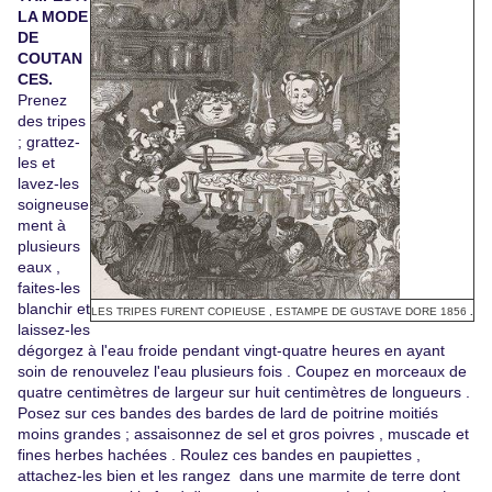
LA MODE
DE
COUTAN
CES.
Prenez
des tripes
; grattez-
les et
lavez-les
soigneuse
ment à
plusieurs
eaux ,
faites-les
blanchir et
LES TRIPES FURENT COPIEUSE , ESTAMPE DE GUSTAVE DORE 1856
.
laissez-les
dégorgez à l'eau froide pendant vingt-quatre heures en ayant
soin de renouvelez l'eau plusieurs fois . Coupez en morceaux de
quatre centimètres de largeur sur huit centimètres de longueurs .
Posez sur ces bandes des bardes de lard de poitrine moitiés
moins grandes ; assaisonnez de sel et gros poivres , muscade et
fines herbes hachées . Roulez ces bandes en paupiettes ,
attachez-les bien et les rangez dans une marmite de terre dont