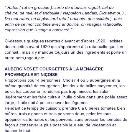
" Ratos ( rat en grecque ), sorte de mauvais ragoût, fait de
chèvre, de miel et d'andouille ( Napoléon Landais, Dict.etymol. ) .
Du mot ratos, on fit plus tard rata ( ordinaire des soldats ); puis
enfin de ce mot combiné avec andouille, on imagina ratatouille,
expression que l'usage a consacré."
Ci-dessous quelques recettes d'avant et d’après 1920.Il existes
des recettes avant 1920 qui s'apparente à la ratatouille que l'on
connait , mais il y manque toujours un des ingrédients et porte un
autre nom,ragout,etc...
AUBERGINES ET COURGETTES À LA MÉNAGÈRE
PROVENÇALE ET NIÇOISE.
Proportions pour 4 personnes: Choisir 4 ou 5 aubergines et la
même quantité de courgettes , les deux de tailles moyennes, les
peler, les couper en rondelles pas trop minces: les saler
légèrement et les faire cuire à l'huile d'olive dans une poêle assez
large; l’huile doit à peine couvrir les légumes.
Pendant ce temps de cuisson, prendre 6 à 8 belles tomates bien
mûres, trois oignons et trois poivrons doux, peler les tous,
épépiner les tomates et les poivrons, sans presser les tomates de
façon à conserver le plus possible leur eau de végétation et
hacher le tout.