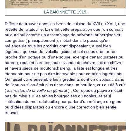
LA BAÏONNETTE 1919.
Difficile de trouver dans les livres de cuisine du XVII ou XVIII, une
recette de ratatouille. En effet cette préparation que l'on connaît
aujourd’hui comme un assemblage de poivrons, aubergines et
courgettes ( principalement ); n'était dans le passé qu'un
mélange de tous les produits dont disposaient, aussi bien
légumes, que viande, volaille ,gibier, et cela sous une forme
proche d'un potage ou d'une soupe, exemple canard,patates,ou
hareng, œufs et carottes, aussi viande de chèvre, lait de chèvre
et navets,pieds de moutons,hareng, la liste est longue et très
étonnante pour ne pas dire incroyable pour certains ingrédients.
On faisait cuire ensemble les ingrédients dont on disposait, dans
de l'eau ou si on était plus riche dans un bouillon, cru ou déjà cuit
(
les restes de la veille en général
) . Ce repas du pauvre n'était
pas de mise sur les tables bourgeoises ou nobles, et seul
l’utilisation du mot ratatouille pour parler d'un mélange de gens
ou d'idées disparates ou encore d'une correction bien sentie,
trouvait