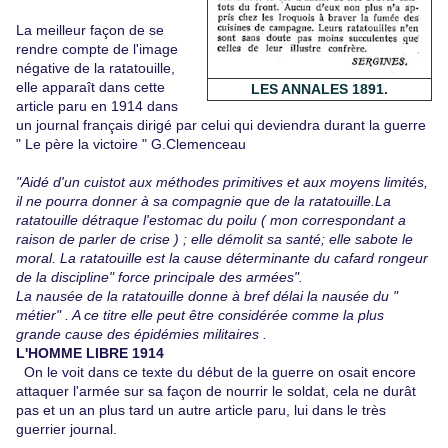
La meilleur façon de se
rendre compte de l'image
négative de la ratatouille,
elle apparaît dans cette
LES ANNALES 1891.
article paru en 1914 dans
un journal français dirigé par celui qui deviendra durant la guerre
" Le père la victoire " G.Clemenceau
"Aidé d'un cuistot aux méthodes primitives et aux moyens limités,
il ne pourra donner à sa compagnie que de la ratatouille.La
ratatouille détraque l'estomac du poilu ( mon correspondant a
raison de parler de crise ) ; elle démolit sa santé; elle sabote le
moral. La ratatouille est la cause déterminante du cafard rongeur
de la discipline" force principale des armées".
La nausée de la ratatouille donne à bref délai la nausée du "
métier" . A ce titre elle peut être considérée comme la plus
grande cause des épidémies militaires .
L'HOMME LIBRE 1914
On le voit dans ce texte du début de la guerre on osait encore
attaquer l'armée sur sa façon de nourrir le soldat, cela ne durât
pas et un an plus tard un autre article paru, lui dans le très
guerrier journal.