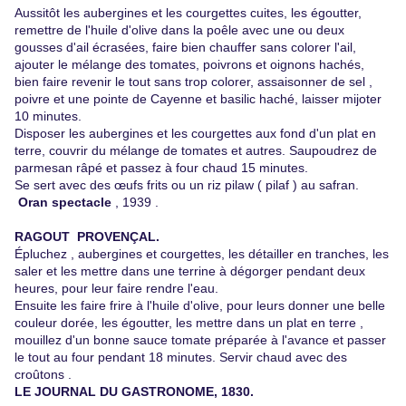
Aussitôt les aubergines et les courgettes cuites, les égoutter,
remettre de l'huile d'olive dans la poêle avec une ou deux
gousses d'ail écrasées, faire bien chauffer sans colorer l'ail,
ajouter le mélange des tomates, poivrons et oignons hachés,
bien faire revenir le tout sans trop colorer, assaisonner de sel ,
poivre et une pointe de Cayenne et basilic haché, laisser mijoter
10 minutes.
Disposer les aubergines et les courgettes aux fond d'un plat en
terre, couvrir du mélange de tomates et autres. Saupoudrez de
parmesan râpé et passez à four chaud 15 minutes.
Se sert avec des œufs frits ou un riz pilaw ( pilaf ) au safran.
Oran spectacle
, 1939 .
RAGOUT PROVENÇAL.
Épluchez , aubergines et courgettes, les détailler en tranches, les
saler et les mettre dans une terrine à dégorger pendant deux
heures, pour leur faire rendre l'eau.
Ensuite les faire frire à l'huile d'olive, pour leurs donner une belle
couleur dorée, les égoutter, les mettre dans un plat en terre ,
mouillez d'un bonne sauce tomate préparée à l'avance et passer
le tout au four pendant 18 minutes. Servir chaud avec des
croûtons .
LE JOURNAL DU GASTRONOME, 1830.