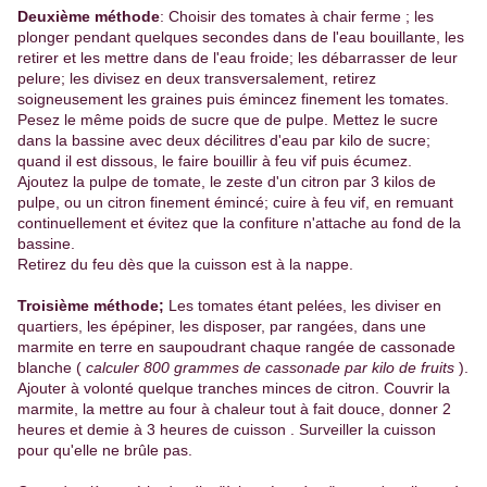
Deuxième méthode
: Choisir des tomates à chair ferme ; les
plonger pendant quelques secondes dans de l'eau bouillante, les
retirer et les mettre dans de l'eau froide; les débarrasser de leur
pelure; les divisez en deux transversalement, retirez
soigneusement les graines puis émincez finement les tomates.
Pesez le même poids de sucre que de pulpe. Mettez le sucre
dans la bassine avec deux décilitres d'eau par kilo de sucre;
quand il est dissous, le faire bouillir à feu vif puis écumez.
Ajoutez la pulpe de tomate, le zeste d'un citron par 3 kilos de
pulpe, ou un citron finement émincé; cuire à feu vif, en remuant
continuellement et évitez que la confiture n'attache au fond de la
bassine.
Retirez du feu dès que la cuisson est à la nappe.
Troisième méthode;
Les tomates étant pelées, les diviser en
quartiers, les épépiner, les disposer, par rangées, dans une
marmite en terre en saupoudrant chaque rangée de cassonade
blanche (
calculer 800 grammes de cassonade par kilo de fruits
).
Ajouter à volonté quelque tranches minces de citron. Couvrir la
marmite, la mettre au four à chaleur tout à fait douce, donner 2
heures et demie à 3 heures de cuisson . Surveiller la cuisson
pour qu'elle ne brûle pas.