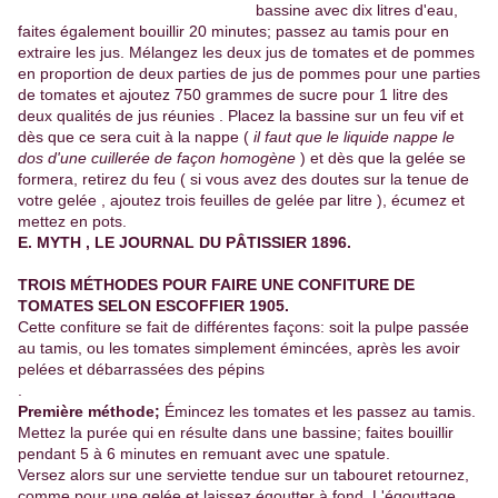
bassine avec dix litres d'eau,
faites également bouillir 20 minutes; passez au tamis pour en
extraire les jus. Mélangez les deux jus de tomates et de pommes
en proportion de deux parties de jus de pommes pour une parties
de tomates et ajoutez 750 grammes de sucre pour 1 litre des
deux qualités de jus réunies . Placez la bassine sur un feu vif et
dès que ce sera cuit à la nappe (
il faut que le liquide nappe le
dos d'une cuillerée de façon homogène
) et dès que la gelée se
formera, retirez du feu ( si vous avez des doutes sur la tenue de
votre gelée , ajoutez trois feuilles de gelée par litre ), écumez et
mettez en pots.
E. MYTH , LE JOURNAL DU PÂTISSIER 1896.
TROIS MÉTHODES POUR FAIRE UNE CONFITURE DE
TOMATES SELON ESCOFFIER 1905.
Cette confiture se fait de différentes façons: soit la pulpe passée
au tamis, ou les tomates simplement émincées, après les avoir
pelées et débarrassées des pépins
.
Première méthode;
Émincez les tomates et les passez au tamis.
Mettez la purée qui en résulte dans une bassine; faites bouillir
pendant 5 à 6 minutes en remuant avec une spatule.
Versez alors sur une serviette tendue sur un tabouret retournez,
comme pour une gelée et laissez égoutter à fond. L'égouttage