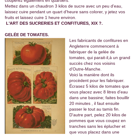
couperez également en quartiers.
Mettez dans un chaudron 3 kilos de sucre avec un peu d'eau,
laissez cuire pendant un quart d'heure sans colorer, y jetez vos
fruits et laissez cuire 1 heure environ.
L'ART DES SUCRERIES ET CONFITURES, XIX ?.
GELÉE DE TOMATES.
Les fabricants de confitures en
Angleterre commencent à
fabriquer de la gelée de
tomates, qui parait-il,à un grand
succès chez nos voisins
d'Outre-Manche.
Voici la manière dont ils
procèdent pour les fabriquer.
Écrasez 5 kilos de tomates que
vous placez avec 8 litres d'eau
dans une bassine; faites bouillir
20 minutes , il faut ensuite
passer le tout au tamis fin.
D'autre part, pelez 20 kilos de
pommes que vous coupez en
tranches sans les éplucher et
que vous placez dans une