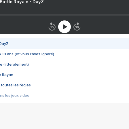
 Battle Royale - DayZ
 DayZ
 a 13 ans (et vous l'avez ignoré)
e (littéralement)
im Rayan
 toutes les règles
s les jeux vidéo
us choquant de Rockstar ? - Le scandale BULLY
e plus moche de Steam
du RÊVE tourne au CAUCHEMAR