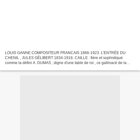
LOUIS GANNE COMPOSITEUR FRANCAIS 1866-1923. L'ENTRÉE DU
CHENIL , JULES GÉLIBERT 1834-1916. CAILLE : fière et sophistiqué
comme la défini A. DUMAS , digne d'une table de roi , ce gallinacé de la
famille des electrides ?, n'existe qu'en une seule espèce...