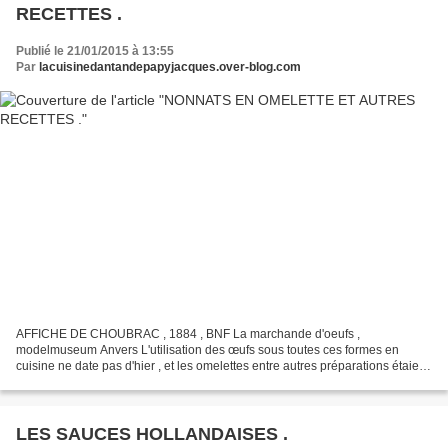
RECETTES .
Publié le 21/01/2015 à 13:55
Par
lacuisinedantandepapyjacques.over-blog.com
AFFICHE DE CHOUBRAC , 1884 , BNF La marchande d'oeufs ,
modelmuseum Anvers L'utilisation des œufs sous toutes ces formes en
cuisine ne date pas d'hier , et les omelettes entre autres préparations étaient
très appréciées par toutes les classes de la société...
LES SAUCES HOLLANDAISES .