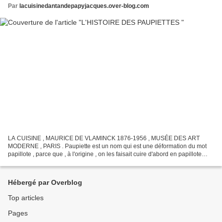
Par
lacuisinedantandepapyjacques.over-blog.com
LA CUISINE , MAURICE DE VLAMINCK 1876-1956 , MUSÉE DES ART
MODERNE , PARIS . Paupiette est un nom qui est une déformation du mot
papillote , parce que , à l'origine , on les faisait cuire d'abord en papillote
avant de les paner et les colorer au beurre...
Hébergé par Overblog
Top articles
Pages