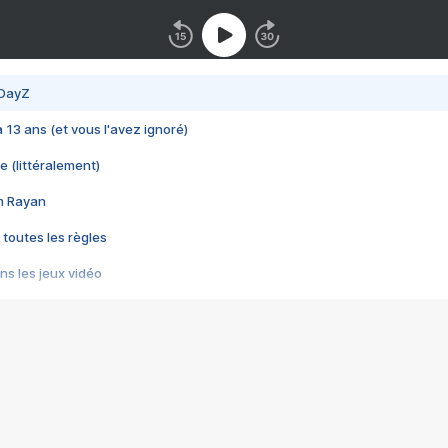
 DayZ
 a 13 ans (et vous l'avez ignoré)
e (littéralement)
im Rayan
 toutes les règles
s les jeux vidéo
us choquant de Rockstar ? - Le scandale BULLY
e plus moche de Steam
du RÊVE tourne au CAUCHEMAR
pendant 8 heures