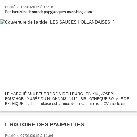
Publié le 13/01/2015 à 13:16
Par
lacuisinedantandepapyjacques.over-blog.com
LE MARCHÉ AUX BEURRE DE MIDELLBURG , FIN XIX , JOSEPH
BOUCHOR , MUSÉE DU NYONNAIS . 1916 , BIBLIOTHÈQUE ROYALE DE
BELGIQUE . La hollandaise est connue depuis au moins le XVI siècle en
France , d'abord appelée " sauce au beurre " elle prend rapidement...
L'HISTOIRE DES PAUPIETTES
Publié le 07/01/2015 à 14:04