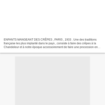
ENFANTS MANGEANT DES CRÊPES , PARIS , 1933 . Une des traditions
française les plus implanté dans le pays , consiste à faire des crêpes à la
Chandeleur et à notre époque accessoirement de faire une procession en
portant des bougies. Cette habitude de porter...