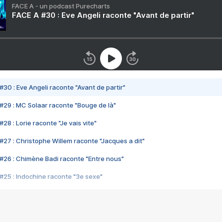
FACE A - un podcast Purecharts
FACE A #30 : Eve Angeli raconte "Avant de partir"
#30 : Eve Angeli raconte "Avant de partir"
#29 : MC Solaar raconte "Bouge de là"
28 : Lorie raconte "Je vais vite"
#27 : Christophe Willem raconte "Jacques a dit"
#26 : Chimène Badi raconte "Entre nous"
#25 : Indochine raconte "3e sexe"
#24 : Zaho raconte "C'est chelou"
#23 : Patrick Bruel raconte "Au café des délices"