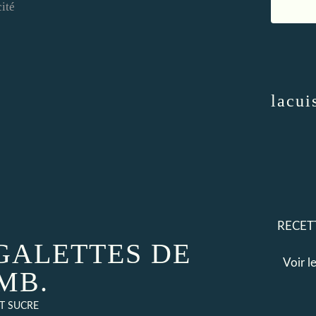
ité
lacui
RECETT
GALETTES DE
Voir l
MB.
ET SUCRE