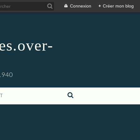
Connexion
+
Créer mon blog
es.over-
1940
T