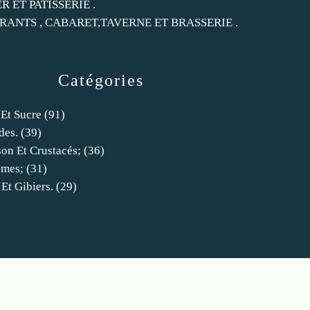
ER ET PATISSERIE .
RANTS , CABARET,TAVERNE ET BRASSERIE .
Catégories
 Et Sucre
(91)
des.
(39)
son Et Crustacés;
(36)
umes;
(31)
 Et Gibiers.
(29)