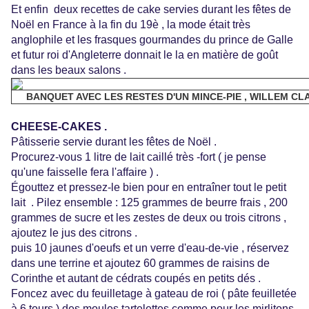
Et enfin deux recettes de cake servies durant les fêtes de
Noël en France à la fin du 19è , la mode était très
anglophile et les frasques gourmandes du prince de Galle
et futur roi d'Angleterre donnait le la en matière de goût
dans les beaux salons .
BANQUET AVEC LES RESTES D'UN MINCE-PIE , WILLEM CLAES
CHEESE-CAKES .
Pâtisserie servie durant les fêtes de Noël .
Procurez-vous 1 litre de lait caillé très -fort ( je pense
qu'une faisselle fera l'affaire ) .
Égouttez et pressez-le bien pour en entraîner tout le petit
lait . Pilez ensemble : 125 grammes de beurre frais , 200
grammes de sucre et les zestes de deux ou trois citrons ,
ajoutez le jus des citrons .
puis 10 jaunes d'oeufs et un verre d'eau-de-vie , réservez
dans une terrine et ajoutez 60 grammes de raisins de
Corinthe et autant de cédrats coupés en petits dés .
Foncez avec du feuilletage à gateau de roi ( pâte feuilletée
à 6 tours ) des moules tartelettes comme pour les mirlitons