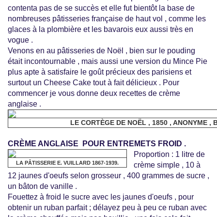
contenta pas de se succès et elle fut bientôt la base de
nombreuses pâtisseries française de haut vol , comme les
glaces à la plombière et les bavarois eux aussi très en
vogue .
Venons en au pâtisseries de Noël , bien sur le pouding
était incontournable , mais aussi une version du Mince Pie
plus apte à satisfaire le goût précieux des parisiens et
surtout un Cheese Cake tout à fait délicieux . Pour
commencer je vous donne deux recettes de crème
anglaise .
LE CORTÈGE DE NOËL , 1850 , ANONYME , 
CRÈME ANGLAISE POUR ENTREMETS FROID .
Proportion : 1 litre de
LA PÂTISSERIE E. VUILLARD 1867-1939.
crème simple , 10 à
12 jaunes d'oeufs selon grosseur , 400 grammes de sucre ,
un bâton de vanille .
Fouettez à froid le sucre avec les jaunes d'oeufs , pour
obtenir un ruban parfait ; délayez peu à peu ce ruban avec