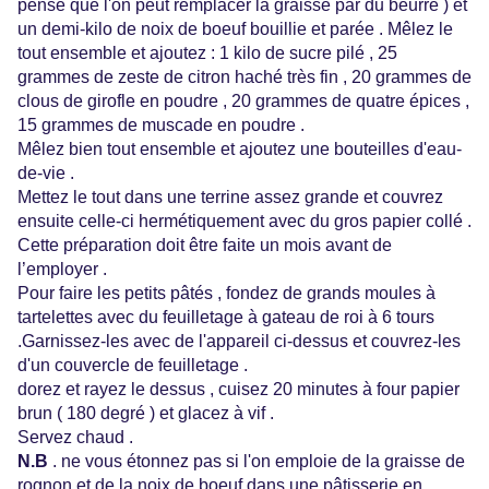
pense que l'on peut remplacer la graisse par du beurre ) et
un demi-kilo de noix de boeuf bouillie et parée . Mêlez le
tout ensemble et ajoutez : 1 kilo de sucre pilé , 25
grammes de zeste de citron haché très fin , 20 grammes de
clous de girofle en poudre , 20 grammes de quatre épices ,
15 grammes de muscade en poudre .
Mêlez bien tout ensemble et ajoutez une bouteilles d'eau-
de-vie .
Mettez le tout dans une terrine assez grande et couvrez
ensuite celle-ci hermétiquement avec du gros papier collé .
Cette préparation doit être faite un mois avant de
l’employer .
Pour faire les petits pâtés , fondez de grands moules à
tartelettes avec du feuilletage à gateau de roi à 6 tours
.Garnissez-les avec de l'appareil ci-dessus et couvrez-les
d'un couvercle de feuilletage .
dorez et rayez le dessus , cuisez 20 minutes à four papier
brun ( 180 degré ) et glacez à vif .
Servez chaud .
N.B
. ne vous étonnez pas si l'on emploie de la graisse de
rognon et de la noix de boeuf dans une pâtisserie en