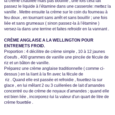
la crème chauffée mais pas bouillie , une fois cela fait
passez le liquide à l'étamine dans une casserole: mettez la
vanille . Mettre ensuite la crème sur le coin du fourneau à
feu doux , en tournant sans arrêt et sans bouillir ; une fois
liée et sans grumeaux ( sinon passez-la à l'étamine )
versez-la dans une terrine et faites refroidir en la vannant .
CRÈME ANGLAISE A LA WELLINGTON POUR
ENTREMETS FROID.
Proportion : 4 décilitre de crème simple , 10 à 12 jaunes
d'oeufs , 400 grammes de vanille une pincée de fécule de
riz et un bâton de vanille.
Préparez une crème anglaise traditionnelle ( comme ci-
dessus ) en la liant à la fin avec la fécule de
riz . Quand elle est passée et refroidie , fouettez-la sur
glace , en lui mêlant 2 ou 3 cuillerées de lait d'amandes
concentré ou de crème de noyaux d'amandes ; quand elle
est bien liée , incorporez-lui la valeur d'un quart de litre de
crème fouettée .