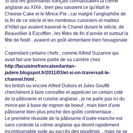
Si tout les gourmands français connaissaient la crème
anglaise au XIXè , bien peu savaient ce qu'était le
Cheese-Cake et le Mince-Pie , car malgré l'anglophilie de
la fin de ce siècle et les nombreux cuisiniers et maitres
d’hôtel qui avaient traversé le Chanel durant le siècle, de
Beauvillier à Escoffier , les fêtes de fin d'année et surtout la
fête de Noël , avaient un goût alimentaire bien hexagonale
.
Cependant certains chefs , comme Alfred Suzanne qui
avait fait une bonne partie de sa carrière chez
http://lacuisinefrancaisedantan-
jadere.blogspot.fr/2011/03/et-si-on-traversait-le-
channel.html ,
les british ou encore Alfred Dubois et Jules Gouffé
cherchèrent à faire connaître et apprécier un certain coté
de la pâtisserie et cuisine anglaise , je ne parle pas ici du
mince-pie à base de rognon de boeuf , mais bien d'une
pâtisserie bien plus proche des goûts continentaux .
Le première réussite de la pâtisserie d'outre-manche est
sans conteste la crème anglaise qui devint rapidement
incontournable suite au succès des poudings , mais ne se