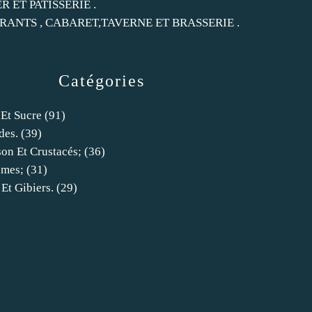
ER ET PATISSERIE .
RANTS , CABARET,TAVERNE ET BRASSERIE .
Catégories
 Et Sucre
(91)
des.
(39)
son Et Crustacés;
(36)
umes;
(31)
 Et Gibiers.
(29)