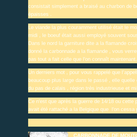
consistait simplement a braisé au charbon de b
épaisses .
Le viande la plus couramment utilisé était le mou
midi , le boeuf était aussi employé souvent so
Dans le nord la garniture dite a la flamande cro
donné la carbonnade a la flamande , vous verrez
pas tout a fait celle que l'on connaît maintenant.
Un derniers mot , pour vous rappelé que l’appel
beaucoup plus large dans le passé , elle quelle 
du pas de calais , région très industrieuse et m
Ce n'est que après la guerre de 14/18 ou cette 
avait été rattaché a la Belgique que l'on cessa p
CARBONNADE DE MOUTON 