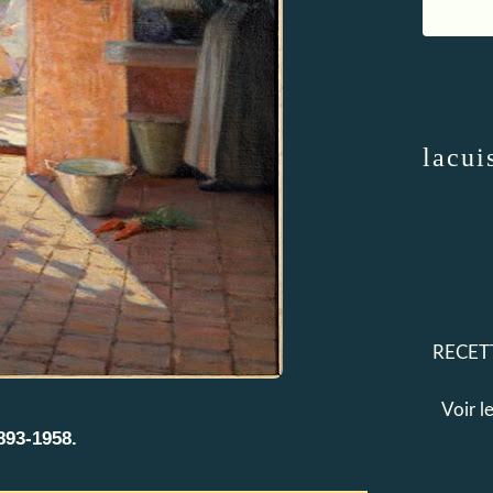
lacui
RECETT
Voir l
93-1958.