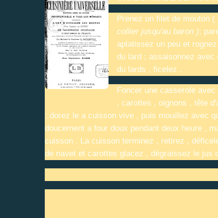
Prenez un filet de mouton (
collier jusqu'au baron )
; par
aplatissez un peu et rognez
du lard ; assaisonnez avec d
du lards , ficelez .
Foncer une casserole avec d
, carottes , oignons , tête d
: dorez le a cuisson vive , puis mouillez avec q
doucement a four doux pendant deux heure , ma
cuisson . La cuisson terminez , retirez , défice
de navet et carottes glacez , dégraissez le jus d