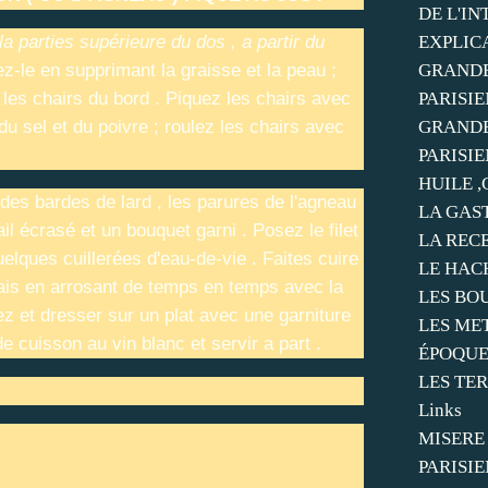
DE L'I
la parties supérieure du dos , a partir du
EXPLIC
ez-le en supprimant la graisse et la peau ;
GRANDE
 les chairs du bord . Piquez les chairs avec
PARISIE
u sel et du poivre ; roulez les chairs avec
GRANDE
PARISIE
HUILE ,
es bardes de lard , les parures de l'agneau
LA GAS
'ail écrasé et un bouquet garni . Posez le filet
LA REC
uelques cuillerées d'eau-de-vie . Faites cuire
LE HAC
is en arrosant de temps en temps avec la
LES BO
lez et dresser sur un plat avec une garniture
LES ME
e cuisson au vin blanc et servir a part .
ÉPOQU
LES TER
Links
MISERE
PARISIE