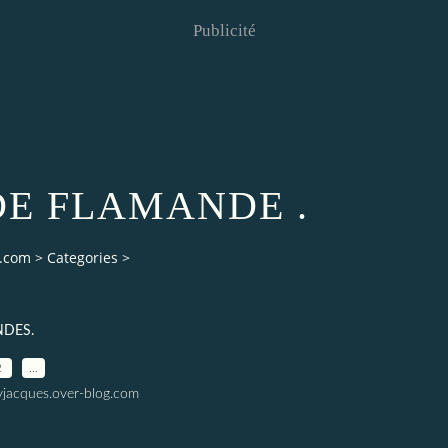
Publicité
E FLAMANDE .
g.com
>
Categories
>
NDES.
2
…
yjacques.over-blog.com