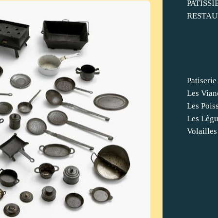
PATISSI
RESTAU
Patiserie
Les Vian
Les Pois
Les Lèg
Volailles