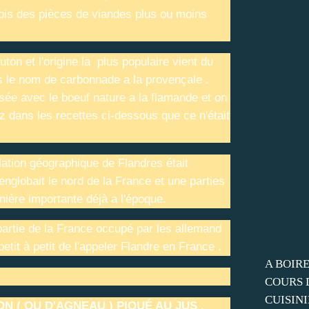
ois des pièces de viandes plus ou moins
ton et l'origine la plus populaire vient du
us le nom de carbonnade a la provençale .
isée avec le boeuf nature a la flamande et on
 dans les recettes ci-dessous que ce n'était
lation géographique de Flandres était
englobait le nord de la France et une parties
inière importante déjà a l'époque.
partie de la France occupé par les allemand
etit à petit de l'appeler Flandre en France .
A BOIRE
COURS 
CUISINI
( OU D'AGNEAU ) PIQUÉ AU JUS .