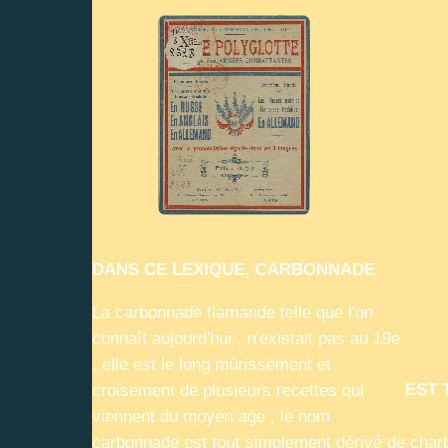
DANS CE LEXIQUE, CARBONNADE
La carbonnade flamande telle que l'on
connaît aujourd'hui , n'existait pas au 19e
, elle est le long mûrissement et
EST 
croisement de plusieurs recettes qui
viennent du moyen age , le nom
carbonnade est tout simplement dérivé de charb