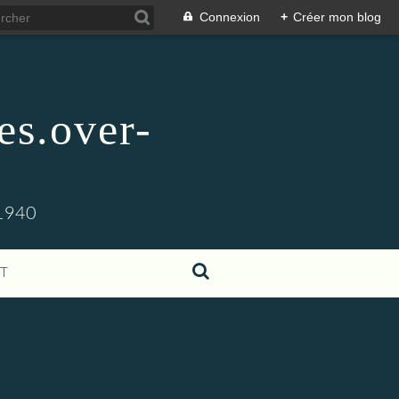
Connexion
+
Créer mon blog
es.over-
1940
T