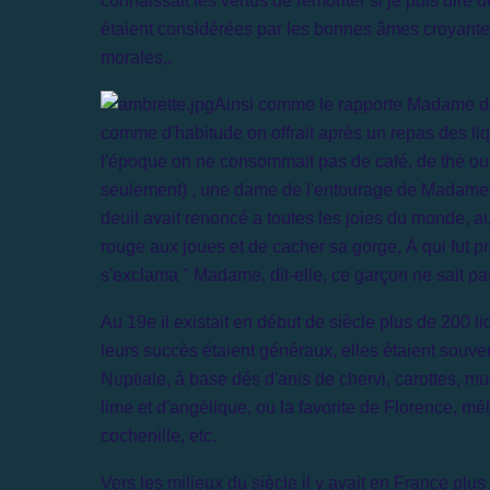
connaissait les vertus de remonter si je puis dire de
étaient considérées par les bonnes âmes croyant
morales,.
Ainsi comme le rapporte Madame de 
comme d'habitude on offrait après un repas des li
l'époque on ne consommait pas de café, de thé ou
seulement) , une dame de l'entourage de Madame
deuil avait renoncé a toutes les joies du monde, au
rouge aux joues et de cacher sa gorge, À qui fut pr
s'exclama " Madame, dit-elle, ce garçon ne sait pa
Au 19e il existait en début de siècle plus de 200 
leurs succès étaient généraux, elles étaient sou
Nuptiale, à base dés d'anis de chervi, carottes, mu
lime et d'angélique, ou la favorite de Florence, mé
cochenille, etc.
Vers les milieux du siècle il y avait en France pl