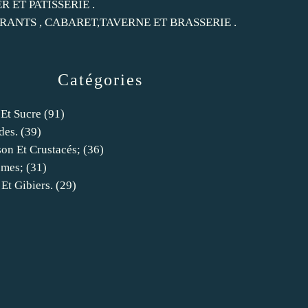
ER ET PATISSERIE .
RANTS , CABARET,TAVERNE ET BRASSERIE .
Catégories
 Et Sucre
(91)
des.
(39)
son Et Crustacés;
(36)
umes;
(31)
 Et Gibiers.
(29)