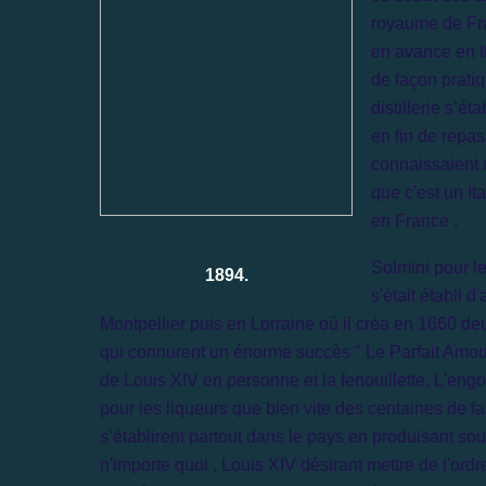
royaume de Fran
en avance en I
de façon prati
distillerie s’é
en fin de repa
connaissaient u
que c'est un Ita
en France ,
Solmini pour 
1894.
s'était établi d
Montpellier puis en Lorraine où il créa en 1660 de
qui connurent un énorme succès " Le Parfait Amou
de Louis XIV en personne et la fenouillette. L'engo
pour les liqueurs que bien vite des centaines de f
s’établirent partout dans le pays en produisant sou
n'importe quoi , Louis XIV désirant mettre de l'ordr