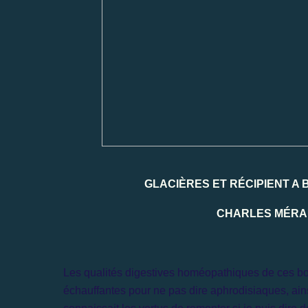
GLACIÈRES ET RÉCIPIENT A 
CHARLES MÉRAUD
Les qualités digestives homéopathiques de ces bo
échauffantes pour ne pas dire aphrodisiaques, ainsi