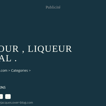
Publicité
OUR , LIQUEUR
AL .
g.com
>
Categories
>
ONS
3
…
yjacques.over-blog.com