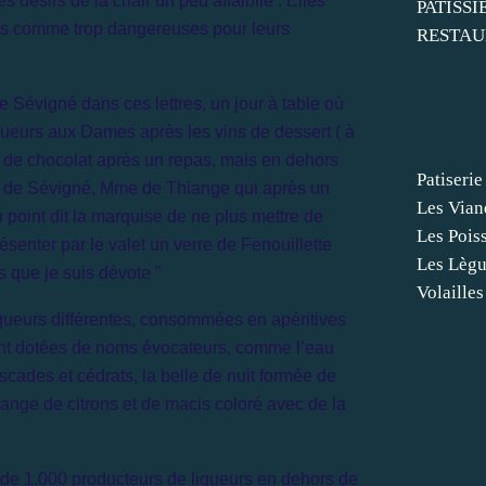
s désirs de la chair un peu affaiblie . Elles
PATISSI
es comme trop dangereuses pour leurs
RESTAU
Sévigné dans ces lettres, un jour à table où
queurs aux Dames après les vins de dessert ( à
 de chocolat après un repas, mais en dehors
Patiserie
 de Sévigné, Mme de Thiange qui après un
Les Vian
 point dit la marquise de ne plus mettre de
Les Pois
ésenter par le valet un verre de Fenouillette
Les Lèg
s que je suis dévote "
Volailles
liqueurs différentes, consommées en apéritives
vent dotées de noms évocateurs, comme l’eau
scades et cédrats, la belle de nuit formée de
lange de citrons et de macis coloré avec de la
us de 1.000 producteurs de liqueurs en dehors de