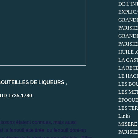
DE L'I
EXPLIC
GRANDE
PARISIE
GRANDE
PARISIE
HUILE ,
LA GAS
LA REC
LE HAC
BOUTEILLES DE LIQUEURS ,
LES BO
LES ME
 1735-1780 .
ÉPOQU
LES TER
Links
issons étaient connues, mais aussi
MISERE
 la fenouillette tirée du fenouil dont on
PARISIE