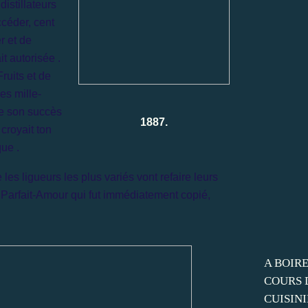
istillateurs
ccéder, cent
r et de
it autorisée .
Fruits et de
es mille-
tre son succès
1887.
 croyait ton
que .
 les ligueurs les plus variés vont refaire leurs
 Parfait-Amour qui fut immédiatement copié,
A BOIRE
COURS 
CUISINI