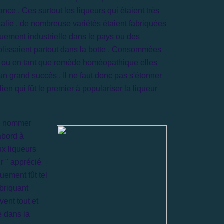
ce . Ces surtout les liqueurs qui étaient très
talie , de nombreuse variétés étaient fabriquées
quement industrielle dans le pays ou des
tablissaient partout dans la botte . Consommées
s ou en tant que remède homéopathique elles
n grand succès . Il ne faut donc pas s'étonner
lien qui fût le premier à populariser la liqueur
le nommer
'abord à
ux liqueurs
r " apprécié
uement fût tel
abriquant
vent tout et
e dans la