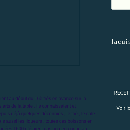
lacui
RECETT
aient au début du 16è très en avance sur la
 arts de la table , ils connaissaient et
Voir l
puis déjà quelques décennies , le thé , le café
ais aussi les liqueurs , toutes ces boissons en
nnées 1600 n’étaient pas ou peu connu au