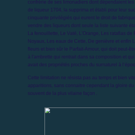
confrérie de ses limonadiers dont dépendaient les d
de liqueur 1704, la supprima et établi pour leur su
cinquante privilégiés qui eurent le droit de fabrique
vendre des liqueurs dont seule la liste suivante éta
La fenouillette, Le Vaté, L'Orange, Les ratafias de 
Noyaux, Les eaux de Cette, De genièvre et enfin L
fleurs et bien sûr le Parfait-Amour, qui doit peut-ê
à l'ambrette qui rentrait dans sa composition et qui
avait des propriétés proches du surnaturel à l’épo
Cette limitation ne résista pas au temps et bien vite
apparitions, sans connaitre cependant la gloire du
souvent de la plus vilaine façon .