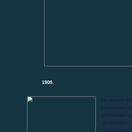
1906.
Les italiens ét
France pour les
appréciaient de
, le chocolat m
ce début des a