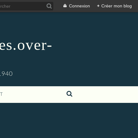
Connexion
+
Créer mon blog
es.over-
1940
T