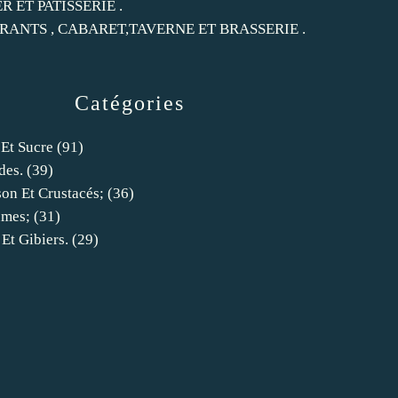
ER ET PATISSERIE .
RANTS , CABARET,TAVERNE ET BRASSERIE .
Catégories
 Et Sucre
(91)
des.
(39)
son Et Crustacés;
(36)
umes;
(31)
 Et Gibiers.
(29)