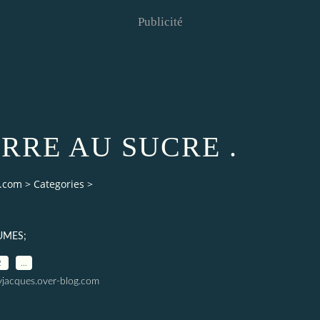
Publicité
RRE AU SUCRE .
g.com
>
Categories
>
UMES;
2
…
yjacques.over-blog.com