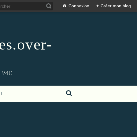
Connexion
+
Créer mon blog
es.over-
1940
T