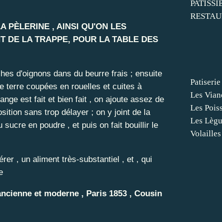
PATISSI
RESTAU
 PÈLERINE , AINSI QU'ON LES
 DE LA TRAPPE, POUR LA TABLE DES
ches d'oignons dans du beurre frais ; ensuite
Patiserie
terre coupées en rouelles et cuites à
Les Vian
ange est fait et bien fait , on ajoute assez de
Les Pois
osition sans trop délayer ; on y joint de la
Les Lèg
sucre en poudre , et puis on fait bouillir le
Volailles
rer , un aliment très-substantiel , et , qui
e
 ancienne et moderne , Paris 1853 , Cousin