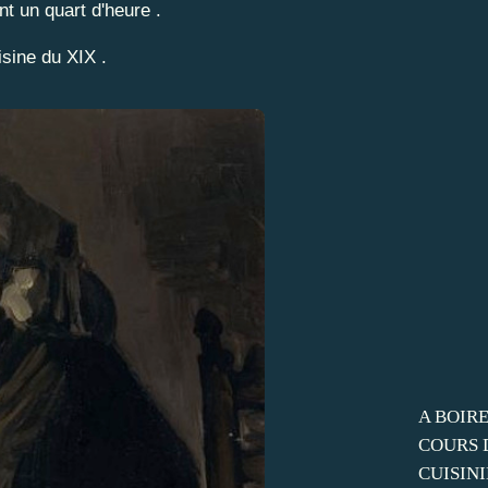
t un quart d'heure .
isine du XIX .
A BOIRE
COURS 
CUISINI