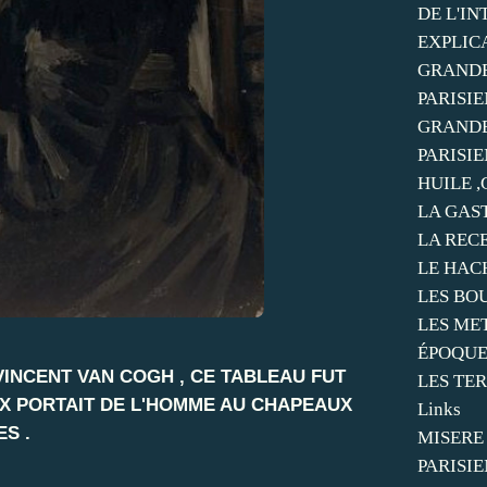
DE L'I
EXPLIC
GRANDE
PARISIE
GRANDE
PARISIE
HUILE ,
LA GAS
LA REC
LE HAC
LES BO
LES ME
ÉPOQU
INCENT VAN COGH , CE TABLEAU FUT
LES TER
X PORTAIT DE L'HOMME AU CHAPEAUX
Links
S .
MISERE
PARISIE