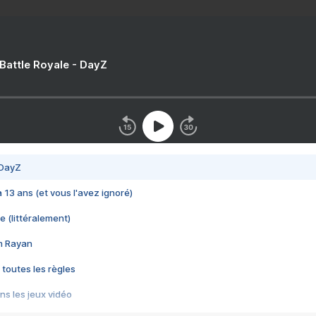
 Battle Royale - DayZ
 DayZ
 a 13 ans (et vous l'avez ignoré)
e (littéralement)
im Rayan
 toutes les règles
s les jeux vidéo