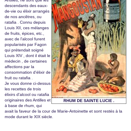
Antilles, ne sont que les
descendants des eaux-
de-vie ou élixir arrangés
de nos ancêtres, ou
ratafia . Connu depuis
Louis XII, ces mélanges
de fruits, épices, etc.,
avec de l'alcool furent
popularisés par Fagon
qui prétendait soigné
Louis XIV , dont il était le
médecin , de certaines
affections par la
consommation d'élixir de
fruit ou ratafia .
Je vous donne ci-dessus
les recettes de trois
élixirs d'alcool ou ratafia
originaires des Antilles et
RHUM DE SAINTE LUCIE .
à base de rhum, qui
avait la faveur de la cour de Marie-Antoinette et sont restés à la
mode durant le XIX siècle.