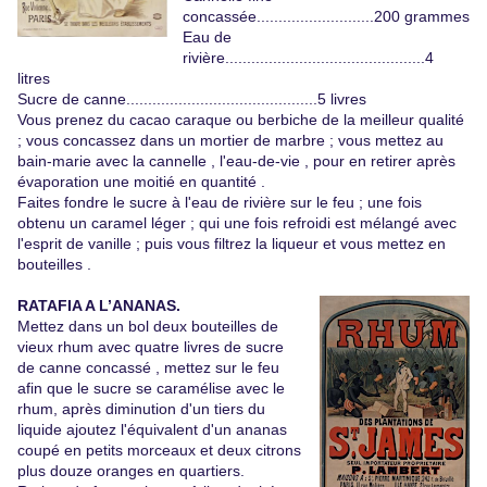
concassée...........................200 grammes
Eau de
rivière..............................................4
litres
Sucre de canne............................................5 livres
Vous prenez du cacao caraque ou berbiche de la meilleur qualité
; vous concassez dans un mortier de marbre ; vous mettez au
bain-marie avec la cannelle , l'eau-de-vie , pour en retirer après
évaporation une moitié en quantité .
Faites fondre le sucre à l'eau de rivière sur le feu ; une fois
obtenu un caramel léger ; qui une fois refroidi est mélangé avec
l'esprit de vanille ; puis vous filtrez la liqueur et vous mettez en
bouteilles .
RATAFIA A L’ANANAS.
Mettez dans un bol deux bouteilles de
vieux rhum avec quatre livres de sucre
de canne concassé , mettez sur le feu
afin que le sucre se caramélise avec le
rhum, après diminution d'un tiers du
liquide ajoutez l'équivalent d'un ananas
coupé en petits morceaux et deux citrons
plus douze oranges en quartiers.