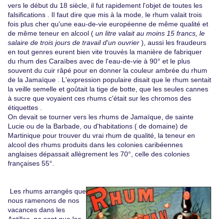
vers le début du 18 siècle, il fut rapidement l'objet de toutes les
falsifications . Il faut dire que mis à la mode, le rhum valait trois
fois plus cher qu'une eau-de-vie européenne de même qualité et
de même teneur en alcool (
un litre valait au moins 15 francs, le
salaire de trois jours de travail d'un ouvrier
), aussi les fraudeurs
en tout genres eurent bien vite trouvés la manière de fabriquer
du rhum des Caraïbes avec de l'eau-de-vie à 90° et le plus
souvent du cuir râpé pour en donner la couleur ambrée du rhum
de la Jamaïque . L'expression populaire disait que le rhum sentait
la veille semelle et goûtait la tige de botte, que les seules cannes
à sucre que voyaient ces rhums c'était sur les chromos des
étiquettes .
On devait se tourner vers les rhums de Jamaïque, de sainte
Lucie ou de la Barbade, ou d'habitations ( de domaine) de
Martinique pour trouver du vrai rhum de qualité, la teneur en
alcool des rhums produits dans les colonies caribéennes
anglaises dépassait allègrement les 70°, celle des colonies
françaises 55°.
Les rhums arrangés que
nous ramenons de nos
vacances dans les