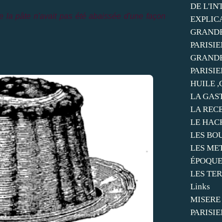
DE L'I
ue la pâte n'avait pas été abaissée d'une façon
EXPLIC
GRANDE
PARISIE
GRANDE
PARISIE
HUILE ,
LA GAS
LA REC
LE HAC
LES BO
LES ME
ÉPOQU
LES TER
Links
MISERE
PARISIE