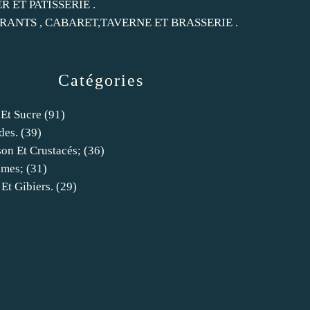
ER ET PATISSERIE .
RANTS , CABARET,TAVERNE ET BRASSERIE .
Catégories
 Et Sucre
(91)
des.
(39)
son Et Crustacés;
(36)
umes;
(31)
 Et Gibiers.
(29)