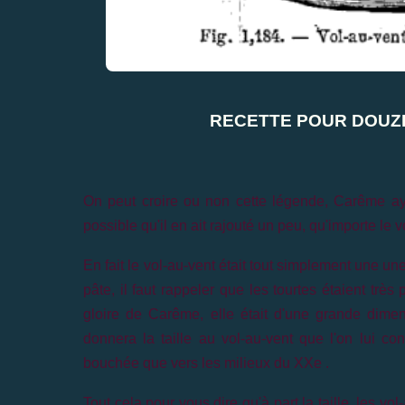
RECETTE POUR DOUZE
On peut croire ou non cette légende, Carême ay
possible qu'il en ait rajouté un peu, qu'importe le v
En fait le vol-au-vent était tout simplement une une
pâte, il faut rappeler que les tourtes étaient très 
gloire de Carême, elle était d'une grande dime
donnera la taille au vol-au-vent que l'on lui conn
bouchée que vers les milieux du XXe .
Tout cela pour vous dire qu'à part la taille, les v