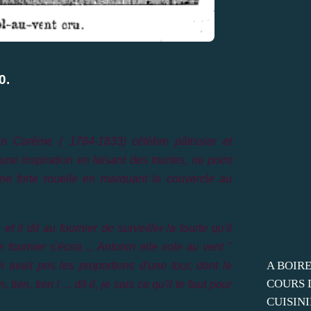
0.
in Car
ê
me (
1784-1833
) célèbre pâtissier et
une inspiration en faisant des tourtes, ne point
e forte rouelle en marquant le couvercle au
et il dit au fournier de surveiller la tourte qu'il
fournier s'écria ... Antonin elle vole au vent "
A BOIRE
avait pris les proportions d'une tour, dont le
COURS 
ien, tien ! ... dit-il, je sais ce qu'il te faut pour
CUISINI