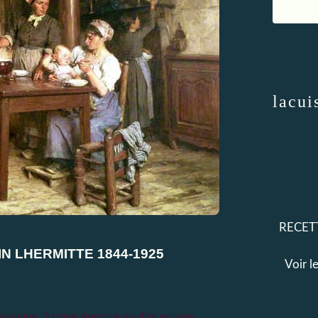
lacui
RECETT
IN LHERMITTE 1844-1925
Voir l
rez-vous, à notre époque on dira qu'une