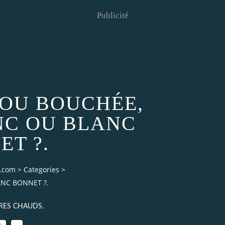
Publicité
 OU BOUCHÉE,
NC OU BLANC
ET ?.
g.com
>
Categories
>
NC BONNET ?.
RES CHAUDS.
2
…