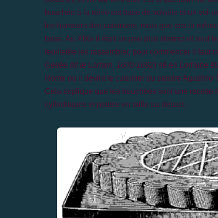
bouchée à la reine est base de volaille et un vol-a
les humeurs des cuisiniers, mais que ces la même 
base. Au XIXe il était un peu plus distinct et seul le 
feuilletée les rassembl
er
, pour commencer il faut r
Gellée dit le Lorrain, 1600-1682
) né en Lorraine éta
Rome ou il devint le cuisinier du peintre
Agustino
T
Cela explique que les bouchées sont une recette it
cylindriques et petites en taille au départ .