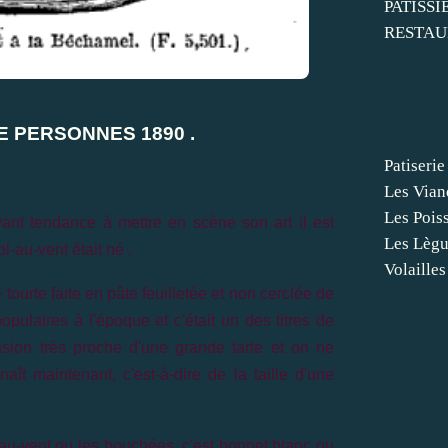
PATISSI
RESTAU
 PERSONNES 1890 .
Patiserie
Les Vian
Les Pois
ant tendance à mettre en scène son art il est
Les Lèg
ol-au-vent était né .
Volailles
 tourte faite en pâte feuilletée et non cerclée de
populaires à l'époque et c'était un des titres de
nsion très proche d'une grande tarte et on ne
aît maintenant, c'est-à-dire de la taille d'une
ol-au-vent ou les bouchées, c'est bonnet blanc ou