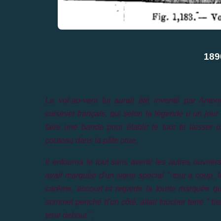
189
Le vol-au-vent lui aurait été inventé par Anton
cuisinier français, qui selon la légende u un jour 
faire une bande pour établir le tour et laisse
r
un
couteau dans la pâte crue.
Il enfourna le tout sans avertir les autres ouvriers 
avait marquée d'un signe spécial " tout a coup, le 
carême, accourt et regarde la tourte marquée qui 
sommet penché d'un côté, allait toucher terre " tien, t
tenir debout ".