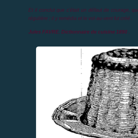
Et il conclut que c'était un défaut de courage, q
régulière ; il y remédia et le vol-au-vent fut créé .
Jules FAVRE
,
Dictionnaire de cuisine 1890 .