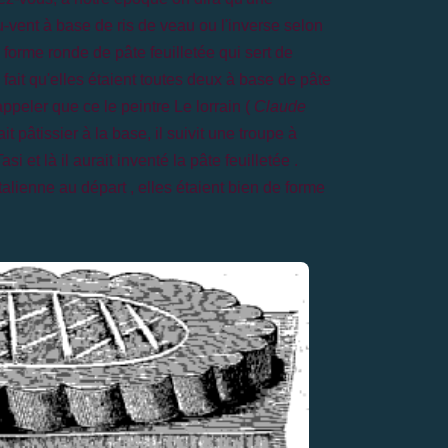
u-vent à base de ris de veau ou l'inverse selon
forme ronde de pâte feuilletée qui sert de
fait qu'elle
s
étaient toutes deux à base de pâte
appeler que ce le peintre Le lorrain (
Claude
it pâtissier à la base, il suivit une troupe à
asi et là il aurait inventé la pâte feuilletée .
alienne au départ , elles étaient bien de forme