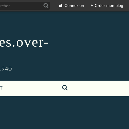
Connexion
+
Créer mon blog
es.over-
1940
T