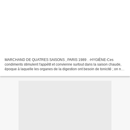
MARCHAND DE QUATRES SAISONS , PARIS 1989 . -HYGIÈNE-Ces
condiments stimulent l'appétit et convienne surtout dans la saison chaude,
époque à laquelle les organes de la digestion ont besoin de tonicité ; on ne
saurait , toutefois , en mesurer sans inconvénient...