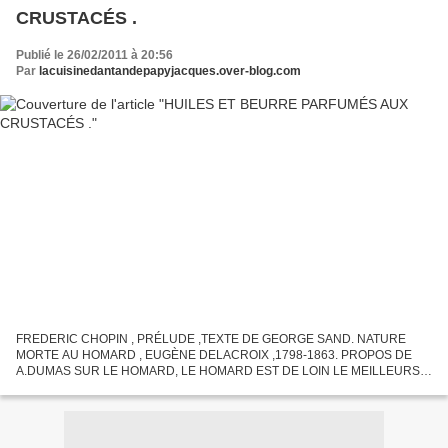
CRUSTACÉS .
Publié le 26/02/2011 à 20:56
Par
lacuisinedantandepapyjacques.over-blog.com
FREDERIC CHOPIN , PRÉLUDE ,TEXTE DE GEORGE SAND. NATURE
MORTE AU HOMARD , EUGÈNE DELACROIX ,1798-1863. PROPOS DE
A.DUMAS SUR LE HOMARD, LE HOMARD EST DE LOIN LE MEILLEURS
DES CRUSTACÉS ,IL NE SERAIT ÊTRE MIS EN CONCURRENCE AVEC LA
LANGOUSTE AU GOÛTS VULGAIRE...