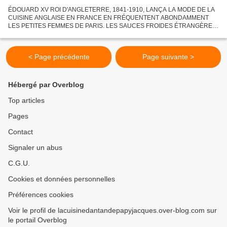
ÉDOUARD XV ROI D'ANGLETERRE, 1841-1910, LANÇA LA MODE DE LA
CUISINE ANGLAISE EN FRANCE EN FRÉQUENTENT ABONDAMMENT
LES PETITES FEMMES DE PARIS. LES SAUCES FROIDES ÉTRANGÈRE
SON SOUVENT SIMPLE ET FACILE À PRÉPARER , MAIS ELLE SONT UNE
BONNE SURPRISE POUR...
< Page précédente
Page suivante >
Hébergé par Overblog
Top articles
Pages
Contact
Signaler un abus
C.G.U.
Cookies et données personnelles
Préférences cookies
Voir le profil de lacuisinedantandepapyjacques.over-blog.com sur
le portail Overblog