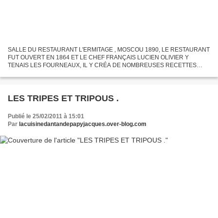
SALLE DU RESTAURANT L'ERMITAGE , MOSCOU 1890, LE RESTAURANT
FUT OUVERT EN 1864 ET LE CHEF FRANÇAIS LUCIEN OLIVIER Y
TENAIS LES FOURNEAUX, IL Y CRÉA DE NOMBREUSES RECETTES
INSPIRÉES DE LA FUSION, DÉJÀ À L'ÉPOQUE DE LA CUISINE SLAVE ET
LA FRANÇAISE. FRÉQUENTÉS...
LES TRIPES ET TRIPOUS .
Publié le 25/02/2011 à 15:01
Par
lacuisinedantandepapyjacques.over-blog.com