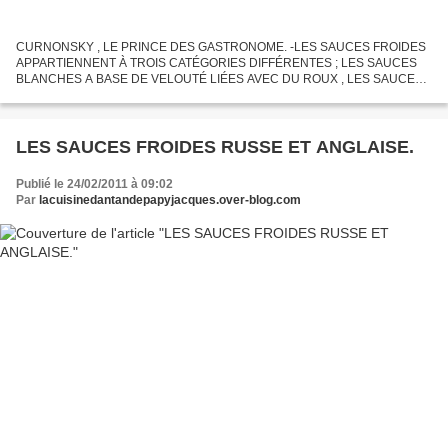
CURNONSKY , LE PRINCE DES GASTRONOME. -LES SAUCES FROIDES
APPARTIENNENT À TROIS CATÉGORIES DIFFÉRENTES ; LES SAUCES
BLANCHES A BASE DE VELOUTÉ LIÉES AVEC DU ROUX , LES SAUCE
BRUNE QUI ON LA MÊME BASE ET LES DÉRIVÉS DE LA MAYONNAISE- -
LA SAUCE CHAUD-FROID...
LES SAUCES FROIDES RUSSE ET ANGLAISE.
Publié le 24/02/2011 à 09:02
Par
lacuisinedantandepapyjacques.over-blog.com