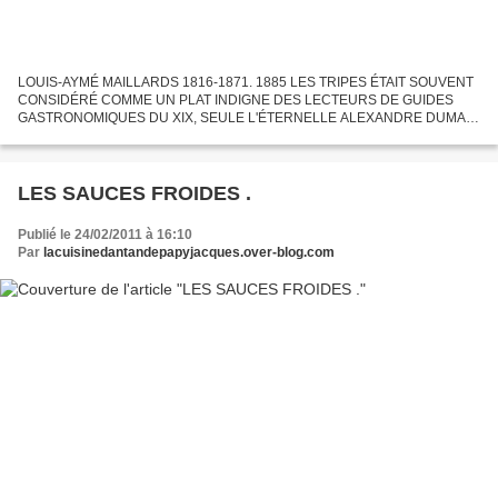
LOUIS-AYMÉ MAILLARDS 1816-1871. 1885 LES TRIPES ÉTAIT SOUVENT
CONSIDÉRÉ COMME UN PLAT INDIGNE DES LECTEURS DE GUIDES
GASTRONOMIQUES DU XIX, SEULE L'ÉTERNELLE ALEXANDRE DUMAS
ET QUELQUES AUTRES, ANTOINE GOGUÉ, ÉMELINE RAYMOND, OSAIT
DONNER LES RECETTES...
LES SAUCES FROIDES .
Publié le 24/02/2011 à 16:10
Par
lacuisinedantandepapyjacques.over-blog.com