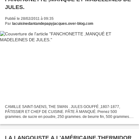
JULES.
Publié le 28/02/2011 à 09:35
Par
lacuisinedantandepapyjacques.over-blog.com
CAMILLE SAINT-SAENS, THE SWAN . JULES GOUFFÉ ,1807-1877,
PÂTISSIER ET CHEF DE CUISINE. PÂTE À MANQUÉ. Prenez 500
grammes. de sucre en poudre, 250 grammes. de beurre fin, 500 grammes.
de farine, 16 œufs, 3 grammes. de sucre de ciron et une cuillerée à...
LA LANGOUSTE A L'AMÉRICAINE,THERMIDOR