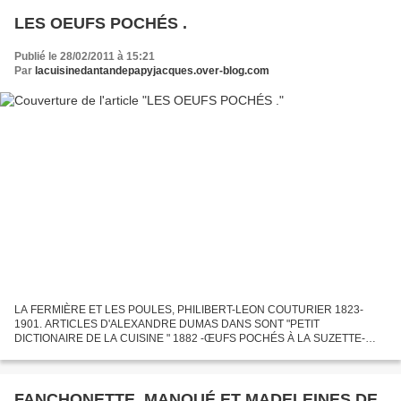
LES OEUFS POCHÉS .
Publié le 28/02/2011 à 15:21
Par
lacuisinedantandepapyjacques.over-blog.com
LA FERMIÈRE ET LES POULES, PHILIBERT-LEON COUTURIER 1823-
1901. ARTICLES D'ALEXANDRE DUMAS DANS SONT "PETIT
DICTIONAIRE DE LA CUISINE " 1882 -ŒUFS POCHÉS À LA SUZETTE-
Faire cuire au four de belles pommes de terre de hollande sans les peler .
Couper un...
FANCHONETTE ,MANQUÉ ET MADELEINES DE