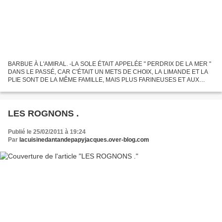
BARBUE À L'AMIRAL. -LA SOLE ÉTAIT APPELÉE " PERDRIX DE LA MER "
DANS LE PASSÉ, CAR C'ÉTAIT UN METS DE CHOIX, LA LIMANDE ET LA
PLIE SONT DE LA MÊME FAMILLE, MAIS PLUS FARINEUSES ET AUX
GOÛTS DE VASE PLUS PRONONCÉE,CES DEUX POISSONS ÉTAIT ET
SONT TOUJOURS...
LES ROGNONS .
Publié le 25/02/2011 à 19:24
Par
lacuisinedantandepapyjacques.over-blog.com