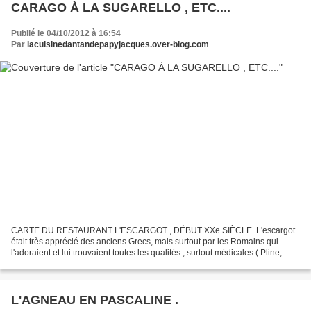
CARAGO À LA SUGARELLO , ETC....
Publié le 04/10/2012 à 16:54
Par
lacuisinedantandepapyjacques.over-blog.com
CARTE DU RESTAURANT L'ESCARGOT , DÉBUT XXe SIÈCLE. L'escargot
était très apprécié des anciens Grecs, mais surtout par les Romains qui
l'adoraient et lui trouvaient toutes les qualités , surtout médicales ( Pline,
toujours lui),ces qualités médicales vont...
L'AGNEAU EN PASCALINE .