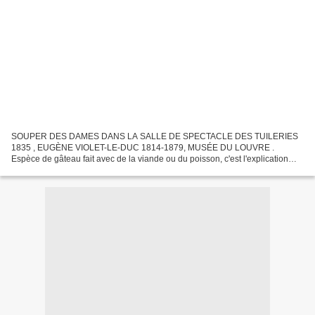
SOUPER DES DAMES DANS LA SALLE DE SPECTACLE DES TUILERIES
1835 , EUGÈNE VIOLET-LE-DUC 1814-1879, MUSÉE DU LOUVRE .
Espèce de gâteau fait avec de la viande ou du poisson, c'est l'explication
donné dans le livre de cuisine du 17è et 18è pour cette préparation...