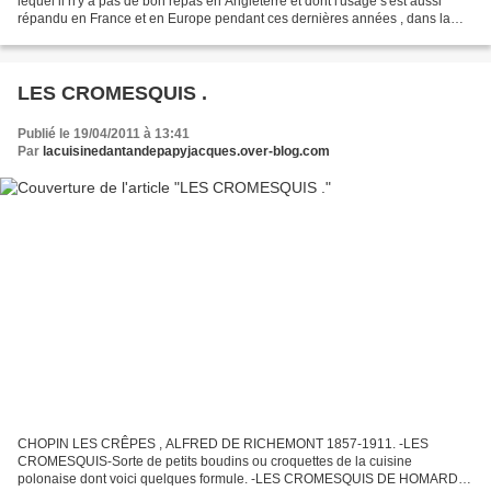
lequel il n'y à pas de bon repas en Angleterre et dont l'usage s'est aussi
répandu en France et en Europe pendant ces dernières années , dans la
compositions duquel figurent en premier ligne...
LES CROMESQUIS .
Publié le 19/04/2011 à 13:41
Par
lacuisinedantandepapyjacques.over-blog.com
CHOPIN LES CRÊPES , ALFRED DE RICHEMONT 1857-1911. -LES
CROMESQUIS-Sorte de petits boudins ou croquettes de la cuisine
polonaise dont voici quelques formule. -LES CROMESQUIS DE HOMARD-