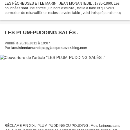
LES PÊCHEUSES ET LE MARIN , JEAN MONANTEUIL , 1785-1860. Les
bouchées sont une entrée , un hors d’œuvre , facile a faire et qui vous
permettes de retravaillé les restes de votre table , voici trois préparations qui
avait un certain succès a la belle époque....
LES PLUM-PUDDING SALÉS .
Publié le 26/10/2011 à 19:07
Par
lacuisinedantandepapyjacques.over-blog.com
RÉCLAME FIN XIXe PLUM-PUDDING OU POUDING . Mets farineux sans