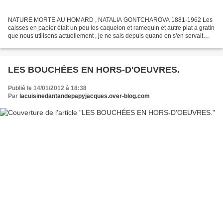
NATURE MORTE AU HOMARD , NATALIA GONTCHAROVA 1881-1962 Les
caisses en papier était un peu les caquelon et ramequin et autre plat a gratin
que nous utilisons actuellement , je ne sais depuis quand on s'en servait
dans les ménages et restaurants, mais on...
LES BOUCHÉES EN HORS-D'OEUVRES.
Publié le 14/01/2012 à 18:38
Par
lacuisinedantandepapyjacques.over-blog.com