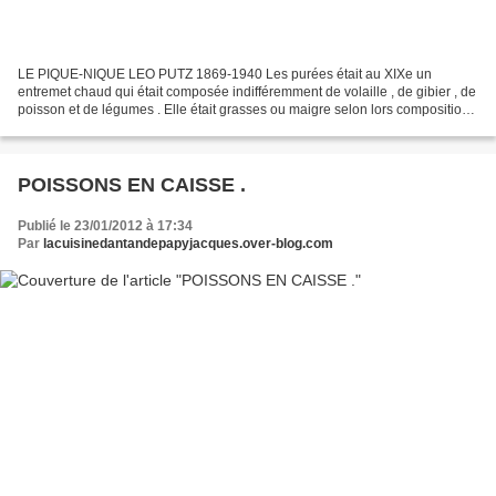
LE PIQUE-NIQUE LEO PUTZ 1869-1940 Les purées était au XIXe un
entremet chaud qui était composée indifféremment de volaille , de gibier , de
poisson et de légumes . Elle était grasses ou maigre selon lors composition
et pouvait être servies simples ou...
POISSONS EN CAISSE .
Publié le 23/01/2012 à 17:34
Par
lacuisinedantandepapyjacques.over-blog.com