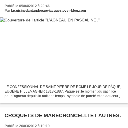
Publié le 05/04/2012 à 20:46
Par
lacuisinedantandepapyjacques.over-blog.com
LE CONFESSIONNAL DE SAINT-PIERRE DE ROME LE JOUR DE PÂQUE,
EUGÈNE HILLEMAGHER 1818-1887. Pâque est le moment du sacrifice
pour l'agneau depuis la nuit des temps , symbole de pureté et de douceur ,
c'est l'agneau qui a été choisi pour être immolé pour...
CROQUETS DE MARECHONCELLI ET AUTRES.
Publié le 26/03/2012 à 19:19