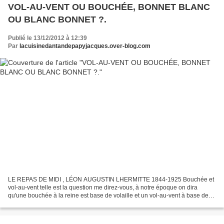
VOL-AU-VENT OU BOUCHÉE, BONNET BLANC
OU BLANC BONNET ?.
Publié le 13/12/2012 à 12:39
Par
lacuisinedantandepapyjacques.over-blog.com
LE REPAS DE MIDI , LÉON AUGUSTIN LHERMITTE 1844-1925 Bouchée et
vol-au-vent telle est la question me direz-vous, à notre époque on dira
qu'une bouchée à la reine est base de volaille et un vol-au-vent à base de
ris de veau ou l'inverse selon les humeurs...