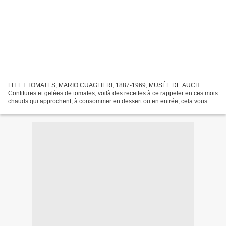
LIT ET TOMATES, MARIO CUAGLIERI, 1887-1969, MUSÉE DE AUCH.
Confitures et gelées de tomates, voilà des recettes à ce rappeler en ces mois
chauds qui approchent, à consommer en dessert ou en entrée, cela vous
changera des éternelles salades ou gaspachos...