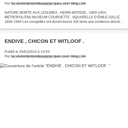
Par
lacuisinedantandepapyjacques.over-blog.com
NATURE MORTE AUX LÉGUMES , HENRI MATISSE , 1869-1954 ,
METROPOLITAN MUSEUM COURGETTE , AQUARELLE D’ÉMILE GALLÉ
1846-1904 Les courgettes ont durant tout le XIX ième une existence discrète
en France , connues depuis l'antiquité en Grèce et en Italie , elles...
ENDIVE , CHICON ET WITLOOF .
Publié le 25/01/2014 à 14:55
Par
lacuisinedantandepapyjacques.over-blog.com