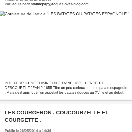
Par
lacuisinedantandepapyjacques.over-blog.com
INTÉRIEUR D'UNE CUISINE EN GUYANE, 1839 , BENOIT PJ.
DESCOURTILZ JEAN,?-1855 Titre un peu curieux , que ce patate espagnole
. Mais c'est ainsi que l'on appelait les patates douces au XVIIIe et au début
du XIXe en France, appelées aussi Batates par certains...
LES COURGERON , COUCOURZELLE ET
COURGETTE .
Publié le 26/05/2014 à 14:36