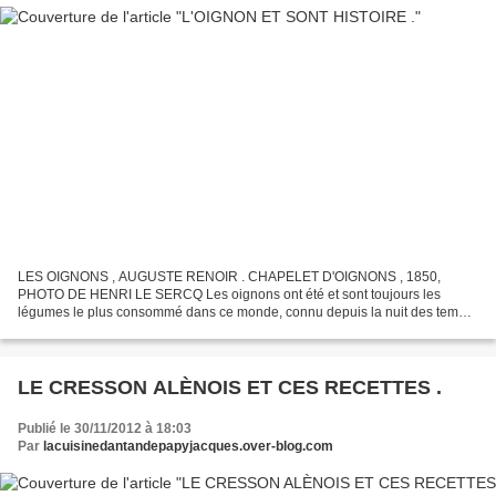
LES OIGNONS , AUGUSTE RENOIR . CHAPELET D'OIGNONS , 1850,
PHOTO DE HENRI LE SERCQ Les oignons ont été et sont toujours les
légumes le plus consommé dans ce monde, connu depuis la nuit des temps
et originaire de l’Asie, on en trouve trace en Europe dès...
LE CRESSON ALÈNOIS ET CES RECETTES .
Publié le 30/11/2012 à 18:03
Par
lacuisinedantandepapyjacques.over-blog.com