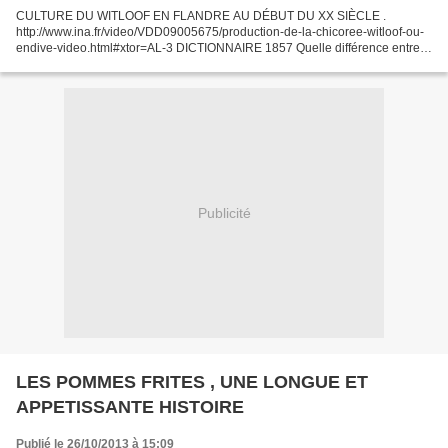
CULTURE DU WITLOOF EN FLANDRE AU DÉBUT DU XX SIÈCLE .
http://www.ina.fr/video/VDD09005675/production-de-la-chicoree-witloof-ou-
endive-video.html#xtor=AL-3 DICTIONNAIRE 1857 Quelle différence entre
ces trois noms de légumes , aucune me direz vous ( à part...
Publicité
LES POMMES FRITES , UNE LONGUE ET
APPETISSANTE HISTOIRE
Publié le 26/10/2013 à 15:09