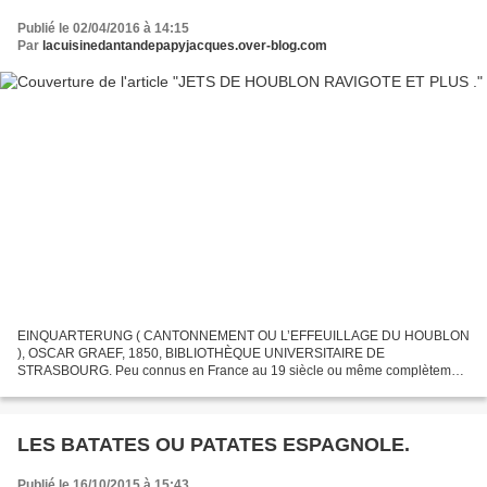
Publié le 02/04/2016 à 14:15
Par
lacuisinedantandepapyjacques.over-blog.com
EINQUARTERUNG ( CANTONNEMENT OU L’EFFEUILLAGE DU HOUBLON
), OSCAR GRAEF, 1850, BIBLIOTHÈQUE UNIVERSITAIRE DE
STRASBOURG. Peu connus en France au 19 siècle ou même complètement
inconnus des connaisseurs de bonne chose ( sauf Brillat-savarin qui se
faisait...
LES BATATES OU PATATES ESPAGNOLE.
Publié le 16/10/2015 à 15:43