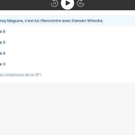
bey Maguire, c'est lui ! Rencontre avec Damien Witecka
e 6
e 5
e 4
e 3
s créatrices de la VF !
e 2
e 1
e Mektoub My Love arrive enfin ! Rencontre avec Shaïn Boumedine et Sal
i : après Toni en famille
elle réalise le bouleversant Dites lui que je l'aime