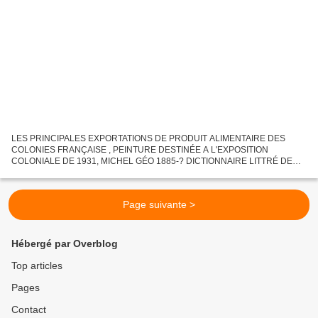
LES PRINCIPALES EXPORTATIONS DE PRODUIT ALIMENTAIRE DES
COLONIES FRANÇAISE , PEINTURE DESTINÉE A L'EXPOSITION
COLONIALE DE 1931, MICHEL GÉO 1885-? DICTIONNAIRE LITTRÉ DE
1886 . Les achards sont d'origines asiatiques, du nom de son inventeur
disait ton...
Page suivante >
Hébergé par Overblog
Top articles
Pages
Contact