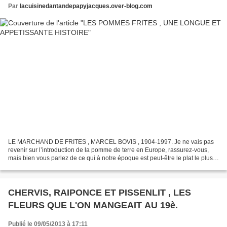
Par
lacuisinedantandepapyjacques.over-blog.com
LE MARCHAND DE FRITES , MARCEL BOVIS , 1904-1997. Je ne vais pas
revenir sur l’introduction de la pomme de terre en Europe, rassurez-vous,
mais bien vous parlez de ce qui à notre époque est peut-être le plat le plus
connu et même vendu sur cette planète...
CHERVIS, RAIPONCE ET PISSENLIT , LES
FLEURS QUE L'ON MANGEAIT AU 19è.
Publié le 09/05/2013 à 17:11