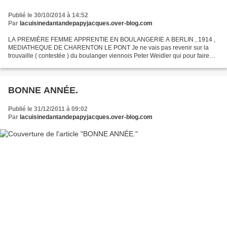
Publié le 30/10/2014 à 14:52
Par
lacuisinedantandepapyjacques.over-blog.com
LA PREMIÈRE FEMME APPRENTIE EN BOULANGERIE A BERLIN , 1914 ,
MEDIATHEQUE DE CHARENTON LE PONT Je ne vais pas revenir sur la
trouvaille ( contestée ) du boulanger viennois Peter Weidler qui pour faire
bisquer Mahomet II et ses troupes assiégeants Vienne...
BONNE ANNÉE.
Publié le 31/12/2011 à 09:02
Par
lacuisinedantandepapyjacques.over-blog.com