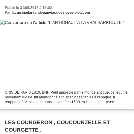
Publié le 31/05/2018 à 16:02
Par
lacuisinedantandepapyjacques.over-blog.com
CRIS DE PARIS 1810, BNF. Peut apprécié par le monde antique, ce légume
provenant d’Asie, fut abandonné et disparut des tables à l'époque, il
réapparut à Venise que dans les années 1500 en Italie et puis avec
l'inévitable Catherine de Médicis en France....
LES COURGERON , COUCOURZELLE ET
COURGETTE .