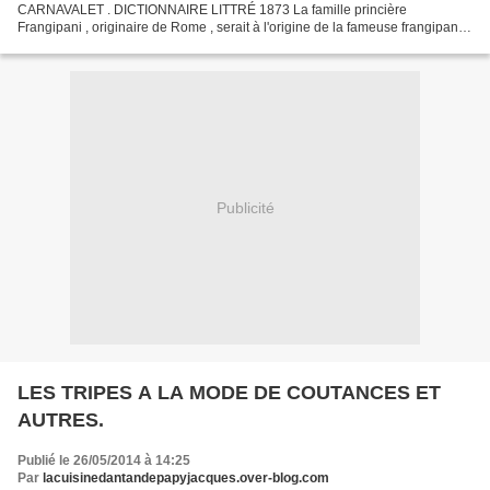
CARNAVALET . DICTIONNAIRE LITTRÉ 1873 La famille princière
Frangipani , originaire de Rome , serait à l'origine de la fameuse frangipane .
Cette affirmation est difficile à vérifier , que ce soit...
Publicité
LES TRIPES A LA MODE DE COUTANCES ET
AUTRES.
Publié le 26/05/2014 à 14:25
Par
lacuisinedantandepapyjacques.over-blog.com