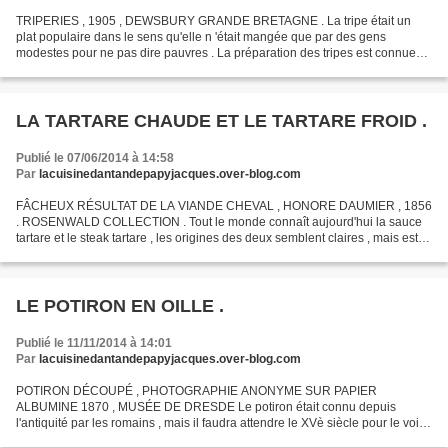
TRIPERIES , 1905 , DEWSBURY GRANDE BRETAGNE . La tripe était un
plat populaire dans le sens qu'elle n 'était mangée que par des gens
modestes pour ne pas dire pauvres . La préparation des tripes est connue
depuis les grecs et autres romains , dont Pline...
LA TARTARE CHAUDE ET LE TARTARE FROID .
Publié le 07/06/2014 à 14:58
Par
lacuisinedantandepapyjacques.over-blog.com
FÂCHEUX RÉSULTAT DE LA VIANDE CHEVAL , HONORE DAUMIER , 1856
. ROSENWALD COLLECTION . Tout le monde connaît aujourd'hui la sauce
tartare et le steak tartare , les origines des deux semblent claires , mais est
ce la vérité , voyons cela . Commençons par...
LE POTIRON EN OILLE .
Publié le 11/11/2014 à 14:01
Par
lacuisinedantandepapyjacques.over-blog.com
POTIRON DÉCOUPÉ , PHOTOGRAPHIE ANONYME SUR PAPIER
ALBUMINE 1870 , MUSÉE DE DRESDE Le potiron était connu depuis
l'antiquité par les romains , mais il faudra attendre le XVè siècle pour le voir
apparaître sur les tables en France . Consommé surtout en...