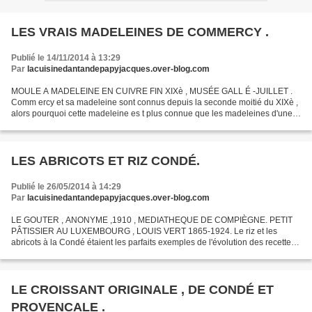
LES VRAIS MADELEINES DE COMMERCY .
Publié le 14/11/2014 à 13:29
Par
lacuisinedantandepapyjacques.over-blog.com
MOULE A MADELEINE EN CUIVRE FIN XIXè , MUSÉE GALL É -JUILLET .
Comm ercy et sa madeleine sont connus depuis la seconde moitié du XIXè ,
alors pourquoi cette madeleine es t plus connue que les madeleines d'une
autre ville de France . La réponse est simple...
LES ABRICOTS ET RIZ CONDÉ.
Publié le 26/05/2014 à 14:29
Par
lacuisinedantandepapyjacques.over-blog.com
LE GOUTER , ANONYME ,1910 , MEDIATHEQUE DE COMPIÈGNE. PETIT
PÂTISSIER AU LUXEMBOURG , LOUIS VERT 1865-1924. Le riz et les
abricots à la Condé étaient les parfaits exemples de l'évolution des recettes
à travers les siècles , les cuisiniers et l'évolution...
LE CROISSANT ORIGINALE , DE CONDÉ ET
PROVENCALE .