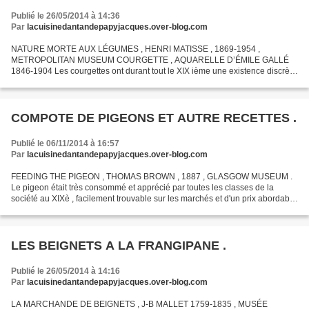
Publié le 26/05/2014 à 14:36
Par
lacuisinedantandepapyjacques.over-blog.com
NATURE MORTE AUX LÉGUMES , HENRI MATISSE , 1869-1954 ,
METROPOLITAN MUSEUM COURGETTE , AQUARELLE D’ÉMILE GALLÉ
1846-1904 Les courgettes ont durant tout le XIX ième une existence discrète
en France , connues depuis l'antiquité en Grèce et en Italie , elles...
COMPOTE DE PIGEONS ET AUTRE RECETTES .
Publié le 06/11/2014 à 16:57
Par
lacuisinedantandepapyjacques.over-blog.com
FEEDING THE PIGEON , THOMAS BROWN , 1887 , GLASGOW MUSEUM .
Le pigeon était très consommé et apprécié par toutes les classes de la
société au XIXè , facilement trouvable sur les marchés et d'un prix abordable
, il constituait un plat de choix pour les...
LES BEIGNETS A LA FRANGIPANE .
Publié le 26/05/2014 à 14:16
Par
lacuisinedantandepapyjacques.over-blog.com
LA MARCHANDE DE BEIGNETS , J-B MALLET 1759-1835 , MUSÉE