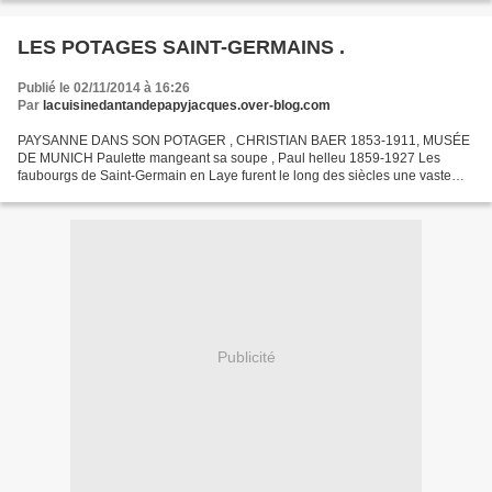
LES POTAGES SAINT-GERMAINS .
Publié le 02/11/2014 à 16:26
Par
lacuisinedantandepapyjacques.over-blog.com
PAYSANNE DANS SON POTAGER , CHRISTIAN BAER 1853-1911, MUSÉE
DE MUNICH Paulette mangeant sa soupe , Paul helleu 1859-1927 Les
faubourgs de Saint-Germain en Laye furent le long des siècles une vaste
forêt , un vaste espace de maraîchage et un château royal,...
Publicité